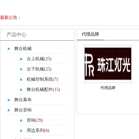
最新公告：
产品中心
代理品牌
舞台机械
台上机械(
25
)
台下机械(
25
)
机械控制系统(
7
)
代理品牌
舞台机械配件(
15
)
舞台幕布
舞台音响
音响(
29
)
周边系列(
6
)