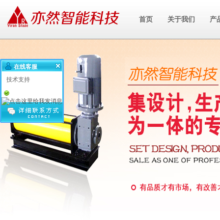
首页
关于我们
产
在线客服
技术支持