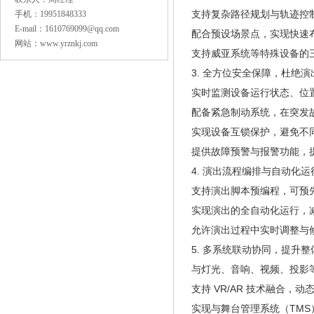
支持复杂路径规划与轨迹控
手机：19951848333
E-mail：1610769099@qq.com
配合预设场景点，实现快速
网站：www.yrznkj.com
支持威亚系统等特殊设备的
3. 全方位安全保障，杜绝演
实时监测设备运行状态、位
配备紧急制动系统，在突发
实现设备互锁保护，避免不
提供故障预警与报警功能，
4. 演出流程编排与自动化运
支持演出脚本预编程，可预
实现演出的全自动化运行，
允许演出过程中实时调整与
5. 多系统联动协同，提升
与灯光、音响、视频、投影
支持 VR/AR 技术融合
实现与舞台管理系统（TM