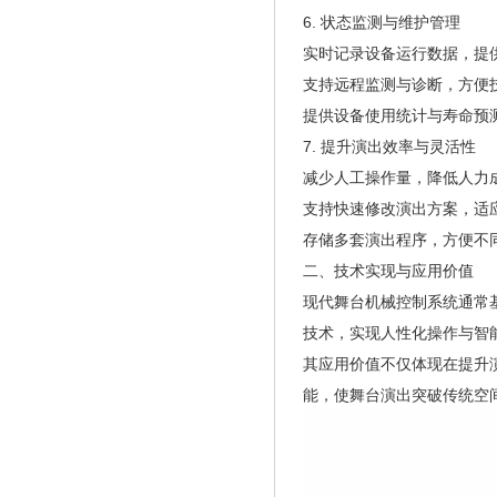
6. 状态监测与维护管理
实时记录设备运行数据，提
支持远程监测与诊断，方便
提供设备使用统计与寿命预
7. 提升演出效率与灵活性
减少人工操作量，降低人力
支持快速修改演出方案，适
存储多套演出程序，方便不
二、技术实现与应用价值
现代舞台机械控制系统通常基
技术，实现人性化操作与智
其应用价值不仅体现在提升
能，使舞台演出突破传统空