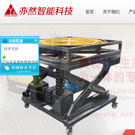
首页
关于我们
产
在线客服
技术支持