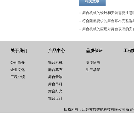
相关文章
舞台机械的设计和安装需要注意
题？
符合阻燃要求的舞台幕布完整选
舞台机械的应用对舞台表演的安
些影响?
关于我们
产品中心
品质保证
工程
公司简介
舞台机械
资质证书
企业文化
舞台幕布
生产场景
工程业绩
舞台音响
舞台吊杆
舞台灯光
舞台设计
版权所有：江苏亦然智能科技有限公司 备案