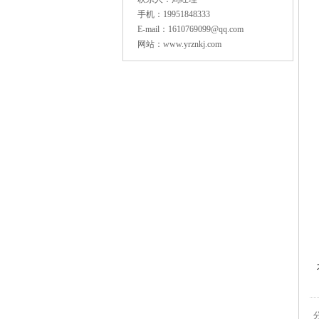
手机：19951848333
E-mail：1610769099@qq.com
网站：www.yrznkj.com