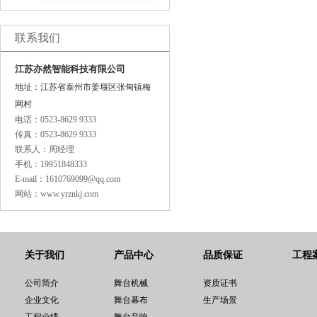
联系我们
江苏亦然智能科技有限公司
地址：江苏省泰州市姜堰区张甸镇梅
网村
电话：0523-8629 9333
传真：0523-8629 9333
联系人：周经理
手机：19951848333
E-mail：1610769099@qq.com
网站：www.yrznkj.com
关于我们
产品中心
品质保证
工程
公司简介
舞台机械
资质证书
企业文化
舞台幕布
生产场景